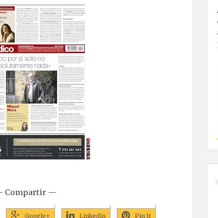
 Compartir —
Google+
Linkedin
Pin It