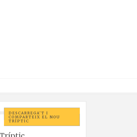
DESCARREGA'T I
COMPARTEIX EL NOU
TRÍPTIC
Tríptic