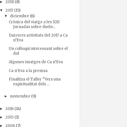
2018
(8)
►
2017
(15)
▼
diciembre
(6)
▼
Crònica del viatge a les XIII
Jornadas sobre duelo...
Darreres activitats del 2017 a Ca
n’Eva
Un col·loqui interessant sobre el
dol
Algunes imatges de Ca n’Eva
Ca n'Eva a la premsa
Finalitza el Taller “Vers una
espiritualitat dels ...
noviembre
(9)
►
2016
(14)
►
2015
(1)
►
2006
(7)
►