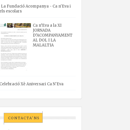
La Fundació Acompanya - Ca n'Eva i
els escolars
Ca n’Eva a la XI
JORNADA
D’ACOMPANYAMENT
AL DOL I LA
MALALTIA
Celebració Xè Aniversari Ca N'Eva
CONTACTA'NS