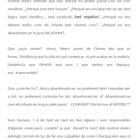
nostres éssers estimats que han marxat no poden passar-s’ho bé com
nosaltres...¿Perquè som tant tossuts?, ¿Perquè ens encaparrem en ser tant
lògics, tant científics... tant cerebrals...
tant negatius
?...¿Perquè no ens
deixem endur com els infants pels nostres cors?, ¿Perquè no ens
abandonem en braços del SOMNI?...
Que ¿quin somni?, doncs l’etern somni de l’home des que és
home...l’evidència que la vida no pot començar, ni pot acabar en la matèria.
L’evidència que l’AMOR que som i que sentim ens depassa,
ens...transcendeix!
Que ¿com fer-ho?, doncs abandonant-se, no pretenent tenir respostes per
a tot, no pretenent controlar-ho tot...abandonant-se, sí! Abandonant-se
com els infants en braços dels pares!... CONFIANT! Obrint-nos al MISTERI !!!
Som humans, i sí de tant en tant en fem alguna i som responsables
d’algunes coses però, compte! ja que davant la mort dels nostres éssers
estimats correm el risc de fer-nos culpables de coses i d’actuacions que ni