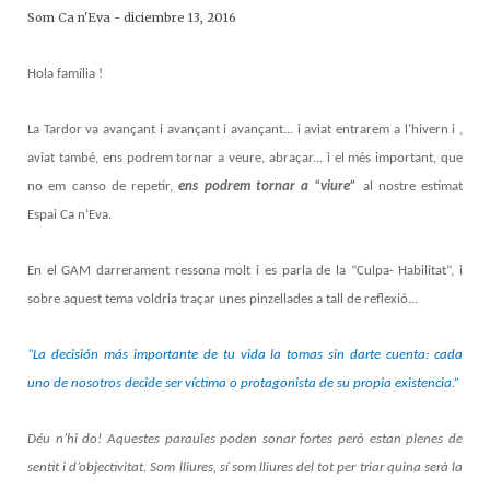
Som Ca n'Eva
-
diciembre 13, 2016
Hola família !
La Tardor va avançant i avançant i avançant... i aviat entrarem a l’hivern i ,
aviat també, ens podrem tornar a veure, abraçar... i el més important, que
no em canso de repetir,
ens podrem tornar a “viure”
al nostre estimat
Espai Ca n’Eva.
En el GAM darrerament ressona molt i es parla de la “Culpa- Habilitat”, i
sobre aquest tema voldria traçar unes pinzellades a tall de reflexió...
“La decisión más importante de tu vida la tomas sin darte cuenta: cada
uno de nosotros decide ser víctima o protagonista de su propia existencia.”
Déu n’hi do! Aquestes paraules poden sonar fortes però estan plenes de
sentit i d’objectivitat. Som lliures, sí som lliures del tot per triar quina serà la