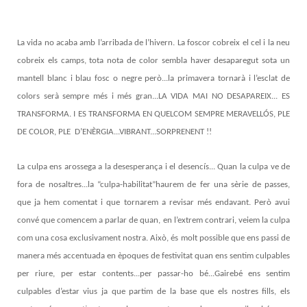
La vida no acaba amb l’arribada de l’hivern. La foscor cobreix el cel i la neu
cobreix els camps, tota nota de color sembla haver desaparegut sota un
mantell blanc i blau fosc o negre però...la primavera tornarà i l’esclat de
colors serà sempre més i més gran...LA VIDA MAI NO DESAPAREIX... ES
TRANSFORMA. I ES TRANSFORMA EN QUELCOM SEMPRE MERAVELLÓS, PLE
DE COLOR, PLE D’ENÈRGIA...VIBRANT...SORPRENENT !!
La culpa ens arossega a la desesperança i el desencís... Quan la culpa ve de
fora de nosaltres...la “culpa-habilitat”haurem de fer una sèrie de passes,
que ja hem comentat i que tornarem a revisar més endavant. Però avui
convé que comencem a parlar de quan, en l’extrem contrari, veiem la culpa
com una cosa exclusivament nostra. Això, és molt possible que ens passi de
manera més accentuada en èpoques de festivitat quan ens sentim culpables
per riure, per estar contents...per passar-ho bé...Gairebé ens sentim
culpables d’estar vius ja que partim de la base que els nostres fills, els