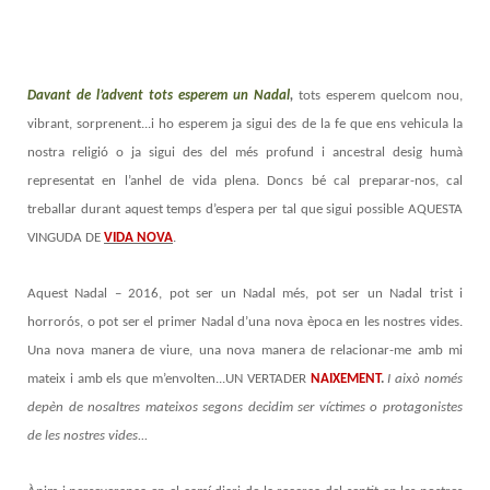
Davant de l’advent tots esperem un Nadal
,
tots esperem quelcom nou,
vibrant, sorprenent...i ho esperem ja sigui des de la fe que ens vehicula la
nostra religió o ja sigui des del més profund i ancestral desig humà
representat en l’anhel de vida plena. Doncs bé cal preparar-nos, cal
treballar durant aquest temps d’espera per tal que sigui possible AQUESTA
VINGUDA DE
VIDA NOVA
.
Aquest Nadal – 2016, pot ser un Nadal més, pot ser un Nadal trist i
horrorós, o pot ser el primer Nadal d’una nova època en les nostres vides.
Una nova manera de viure, una nova manera de relacionar-me amb mi
mateix i amb els que m’envolten...UN VERTADER
NAIXEMENT
.
I això només
depèn de nosaltres mateixos segons decidim ser víctimes o protagonistes
de les nostres vides...