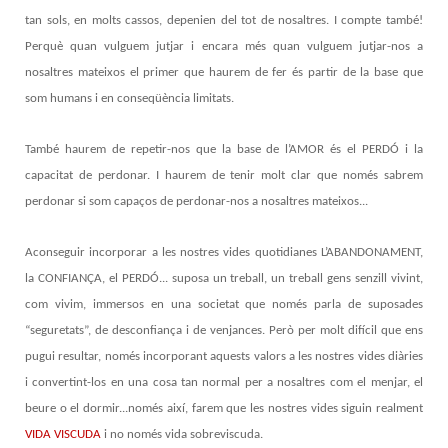
tan sols, en molts cassos, depenien del tot de nosaltres. I compte també!
Perquè quan vulguem jutjar i encara més quan vulguem jutjar-nos a
nosaltres mateixos el primer que haurem de fer és partir de la base que
som humans i en conseqüència limitats.
També haurem de repetir-nos que la base de l’AMOR és el PERDÓ i la
capacitat de perdonar. I haurem de tenir molt clar que només sabrem
perdonar si som capaços de perdonar-nos a nosaltres mateixos...
Aconseguir incorporar a les nostres vides quotidianes L’ABANDONAMENT,
la CONFIANÇA, el PERDÓ... suposa un treball, un treball gens senzill vivint,
com vivim, immersos en una societat que només parla de suposades
“seguretats”, de desconfiança i de venjances. Però per molt difícil que ens
pugui resultar, només incorporant aquests valors a les nostres vides diàries
i convertint-los en una cosa tan normal per a nosaltres com el menjar, el
beure o el dormir...només així, farem que les nostres vides siguin realment
VIDA VISCUDA
i no només vida sobreviscuda.