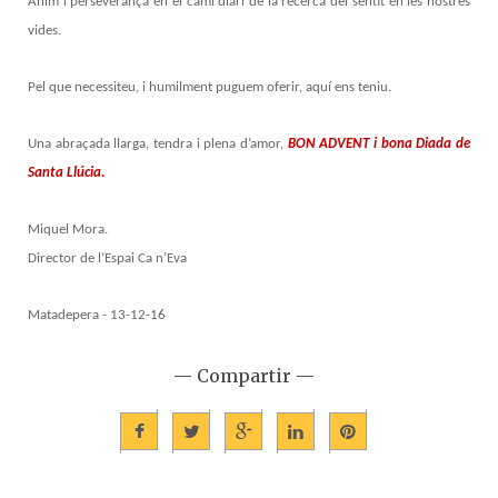
Ànim i perseverança en el camí diari de la recerca del sentit en les nostres
vides.
Pel que necessiteu, i humilment puguem oferir, aquí ens teniu.
Una abraçada llarga, tendra i plena d’amor,
BON ADVENT i bona Diada de
Santa Llúcia.
Miquel Mora.
Director de l’Espai Ca n’Eva
Matadepera - 13-12-16
— Compartir —