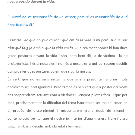
nostra posició davant la vida.
“…Usted no es responsable de un cáncer, pero sí es responsable de qué
hace frente a él.”
Es tracta de que no puc canviar què em fa la vida a mi però, sí que puc
triar què faig jo amb el que la vida em fa
. Que realment només hi han dues
grans postures davant la vida i són, com hem dit, la de víctima i la de
protagonista. I és a nosaltres i només a nosaltres a qui correspon decidir
quina de les dues postures volem que sigui la nostra.
És cert, que no és gens senzill ja que si ens pregunten a priori, tots
decidirem ser protagonistes. Però també és ben cert que a posteriori molts
ens sorprendrem actuant com a víctimes i llençant pilotes fora…I que per
tant, precisament per la dificultat del tema haurem de ser molt curosos en
el procés de discerniment i necessitarem grans dosis de silenci i
contemplació per tal que el nostre jo interior d’una manera lliure i clara
pugui arribar a decidir amb claredat i fermesa...