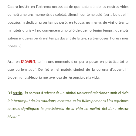
Caldrà insistir en l’extrema necessitat de que cada dia de les nostres vides
compti amb uns moments de soletat, silenci i contemplació (seria bo que hi
poguéssim dedicar prou temps però, en tot cas no menys de vint o trenta
minutets diaris – I no comencem amb allò de que no tenim temps...que tots
sabem el que és perdre el temps davant de la tele, i altres coses, hores i més
hores...-).
Ara, en
l’ADVENT,
tenim uns moments d’or per a posar en pràctica tot el
que parlem aquí. De fet en el mateix símbol de la corona d’advent hi
trobem una al·legoria meravellosa de l’essència de la vida.
“El
cerc
le
,
la corona d’advent és un símbol universal relacionat amb el cicle
ininterromput de les estacions, mentre que les fulles perennes i les espelmes
enceses signifiquen la persistència de la vida en meitat del dur i obscur
hivern.”